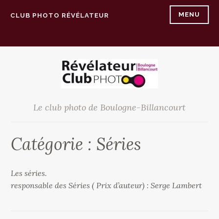
Accéder
MENU
CLUB PHOTO RÉVÉLATEUR
au
contenu
principal
Le club photo de Boulogne-Billancourt
Catégorie :
Séries
Les séries.
responsable des Séries ( Prix d’auteur) : Serge Lambert