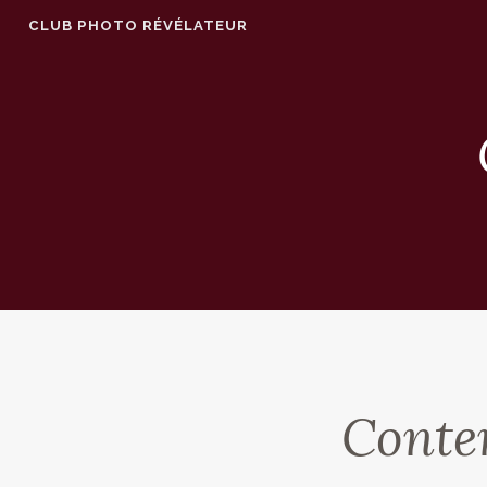
Accéder
CLUB PHOTO RÉVÉLATEUR
au
contenu
principal
Conte