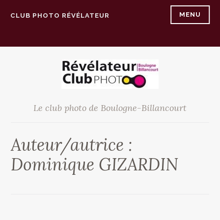
Accéder
MENU
CLUB PHOTO RÉVÉLATEUR
au
contenu
principal
Le club photo de Boulogne-Billancourt
Auteur/autrice :
Dominique GIZARDIN