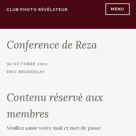
Accéder
MENU
CLUB PHOTO RÉVÉLATEUR
au
contenu
principal
Conference de Reza
30 OCTOBRE 2021
ERIC BEURDELEY
Contenu réservé aux
membres
Veuillez saisir votre mail et mot de passe