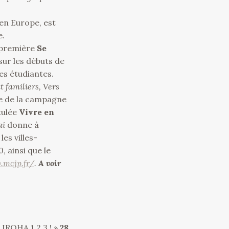
en Europe, est
e.
a première
Se
 sur les débuts de
es étudiantes.
 familiers, Vers
ie de la campagne
tulée
Vivre en
ai
donne à
es villes-
, ainsi que le
.mcjp.fr/
.
A voir
 IROHA 1,2,3 ! »
28