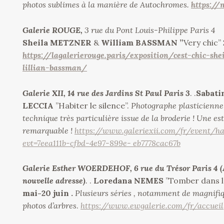
photos sublimes à la manière de Autochromes.
https://
Galerie ROUGE,
3 rue du Pont Louis-Philippe Paris 4
Sheila METZNER
&
William BASSMAN ”
Very chic”
https://lagalerierouge.paris/exposition/cest-chic-sh
lillian-bassman/
Galerie XII, 14 rue des Jardins St Paul Paris 3
. .
Sabati
LECCIA
”Habiter le silence”.
Photographe plasticienne
technique très particulière issue de la broderie ! Une es
remarquable !
https://www.galeriexii.com/fr/event/ha
evt=7eea111b-cfbd-4e97-899e- eb7778cac67b
Galerie Esther WOERDEHOF, 6 rue du Trésor Paris 4
nouvelle adresse)
.
.
Loredana NEMES
”Tomber dans 
mai-20 juin .
Plusieurs séries , notamment de magnifiq
photos d’arbres
.
https://www.ewgalerie.com/fr/accueil