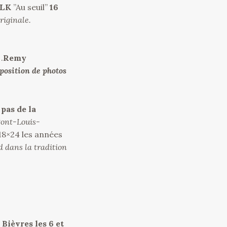
ELK
”Au seuil”
16
riginale.
 .
Remy
position de photos
pas de la
Pont-Louis-
18×24 les années
d dans la tradition
Bièvres les 6 et