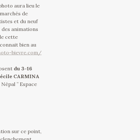
hoto aura lieu le
3 marchés de
istes et du neuf
, des animations
de cette
 connait bien au
hoto-bievre.com/
osent
du 3-16
écile CARMINA
u Népal ” Espace
tion sur ce point,
déclenchement,