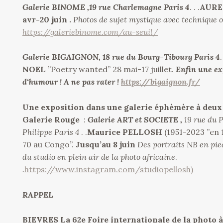
Galerie BINOME ,19 rue Charlemagne Paris 4
. . .
AUR
avr-20 juin .
Photos de sujet mystique avec technique o
https://galeriebinome.com/au-seuil/
Galerie BIGAIGNON, 18 rue du Bourg-Tibourg Paris 4
.
NOEL
”Poetry wanted” 28 mai-17 juillet.
Enfin une ex
d‘humour ! A ne pas rater !
https://bigaignon.fr/
Une exposition dans une galerie éphèmère à deux 
Galerie Rouge
:
Galerie ART et SOCIETE ,
19 rue du 
Philippe Paris 4
. .
Maurice PELLOSH
(1951-2023 ”en 
70 au Congo”.
Jusqu’au 8 juin
Des portraits NB en pie
du studio en plein air de la photo africaine
.
.
https://www.instagram.com/studiopellosh)
RAPPEL
BIEVRES La 62e Foire internationale de la photo à 