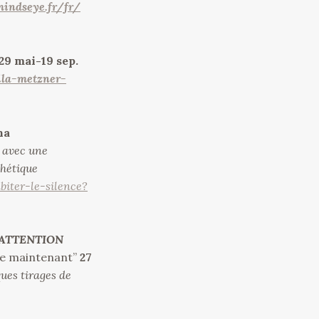
mindseye.fr/fr/
29 mai-19 sep.
eila-metzner-
na
 avec une
thétique
biter-le-silence?
 (ATTENTION
le maintenant”
27
ues tirages de