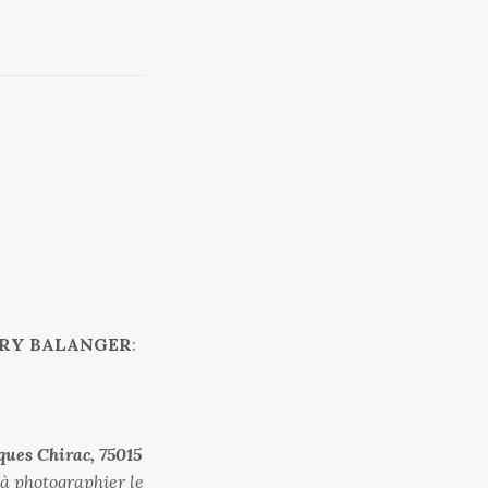
6
RY BALANGER
:
es Chirac, 75015
 à photographier le