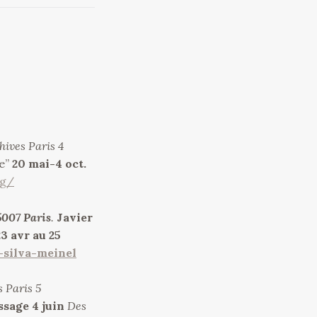
chives Paris 4
ie”
20 mai-4 oct.
rg/
5007 Paris
.
Javier
23 avr au 25
-silva-meinel
s Paris 5
ssage 4 juin
Des