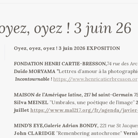
oyez, oyez ! 3 juin 26
Oyez, oyez, oyez ! 3 juin 2026 EXPOSITION
FONDATION HENRI CARTIE-BRESSON,
74 rue des Ar
Daïdo MORYAMA ”
Lettres d’amour à la photograph
Incontournable !
https://www.henricatierbresson.o
MAISON de l’Amérique latine, 217 bd saint-Germain 7
Silva MEINEL
”Umbrales, une poétique de l’image”
juillet
https://www.mal217.org/fr/agenda/javier
MIND’S EYE,Galerie Adrian BONDY,
221 rue St Jacque
John CLARIDGE
”Remenbering autochrome”
Verni