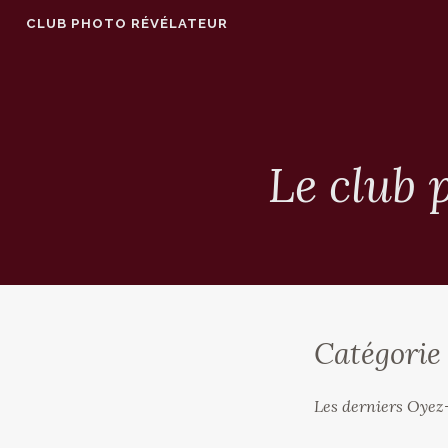
Accéder
CLUB PHOTO RÉVÉLATEUR
au
contenu
principal
Le club 
Catégorie
Les derniers Oye