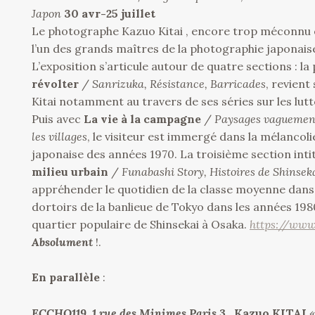
Japon
30 avr-25 juillet
Le photographe Kazuo Kitai , encore trop méconnu 
l’un des grands maîtres de la photographie japonais
L’exposition s’articule autour de quatre sections : l
révolter
/
Sanrizuka, Résistance, Barricades
, revient
Kitai notamment au travers de ses séries sur les lutt
Puis avec
La vie à la campagne
/
Paysages vaguement
les villages
, le visiteur est immergé dans la mélancol
japonaise des années 1970. La troisième section inti
milieu urbain
/
Funabashi Story, Histoires de Shinsek
appréhender le quotidien de la classe moyenne dans l
dortoirs de la banlieue de Tokyo dans les années 1980
quartier populaire de Shinsekai à Osaka.
https://www
Absolument
!.
En parallèle
:
ECCHO119, 1 rue des Minimes Paris 3
. .
Kazuo KITAI
«