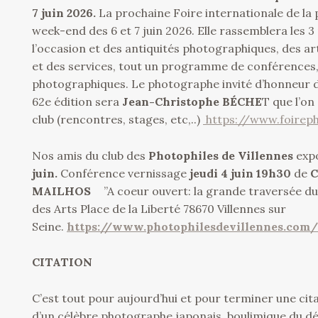
7 juin 2026.
La prochaine Foire internationale de la p
week-end des 6 et 7 juin 2026. Elle rassemblera les 
l’occasion et des antiquités photographiques, des art
et des services, tout un programme de conférences
photographiques. Le photographe invité d’honneur 
62e édition sera
Jean-Christophe BÉCHE
T que l’on
club (rencontres, stages, etc,..)
https://www.foirep
Nos amis du club des
Photophiles de Villennes
exp
juin.
Conférence vernissage
jeudi 4 juin 19h30
de
C
MAILHOS
”A coeur ouvert: la grande traversée d
des Arts Place de la Liberté 78670 Villennes sur
Seine.
https://www.photophilesdevillennes.com/
CITATION
C’est tout pour aujourd’hui et pour terminer une cita
d’un célèbre photographe japonais, boulimique du 