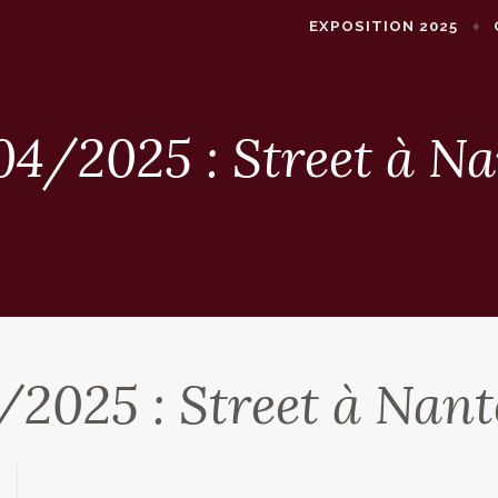
EXPOSITION 2025
04/2025 : Street à Na
2025 : Street à Nant