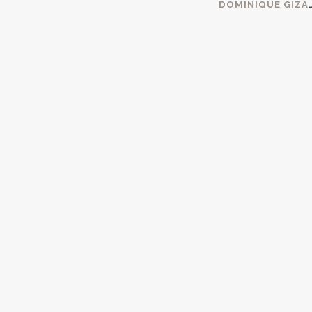
DOMINIQUE G