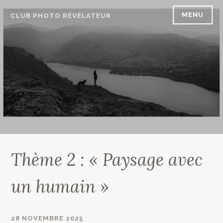
Accéder
MENU
CLUB PHOTO RÉVÉLATEUR
au
contenu
principal
Thème 2 : « Paysage avec
un humain »
28 NOVEMBRE 2025