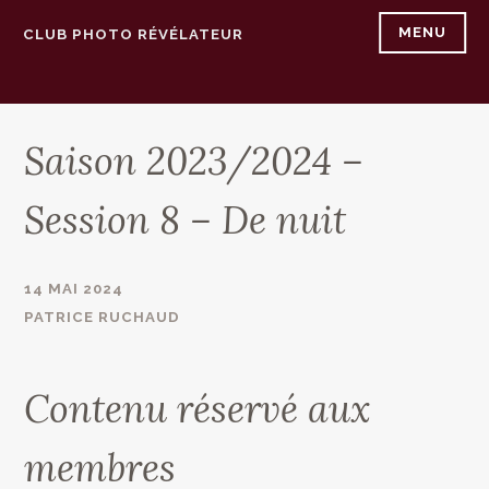
Accéder
MENU
CLUB PHOTO RÉVÉLATEUR
au
contenu
principal
Saison 2023/2024 –
Session 8 – De nuit
14 MAI 2024
PATRICE RUCHAUD
Contenu réservé aux
membres