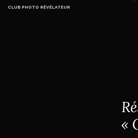
Accéder
CLUB PHOTO RÉVÉLATEUR
au
contenu
principal
Ré
« 