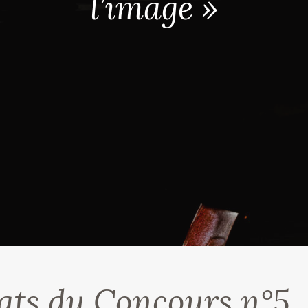
l’image »
ats du Concours n°5