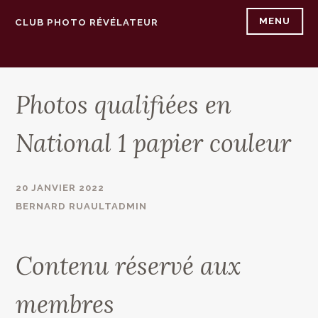
Accéder
MENU
CLUB PHOTO RÉVÉLATEUR
au
contenu
principal
Photos qualifiées en
National 1 papier couleur
20 JANVIER 2022
BERNARD RUAULTADMIN
Contenu réservé aux
membres