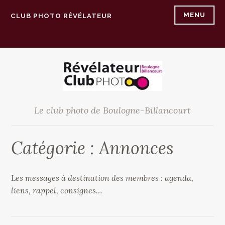
Accéder
MENU
CLUB PHOTO RÉVÉLATEUR
au
contenu
principal
Le club photo de Boulogne-Billancourt
Catégorie :
Annonces
Les messages à destination des membres : agenda,
liens, rappel, consignes…