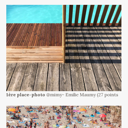
1ère place-photo
@mimy- Emilie Maumy (27 points