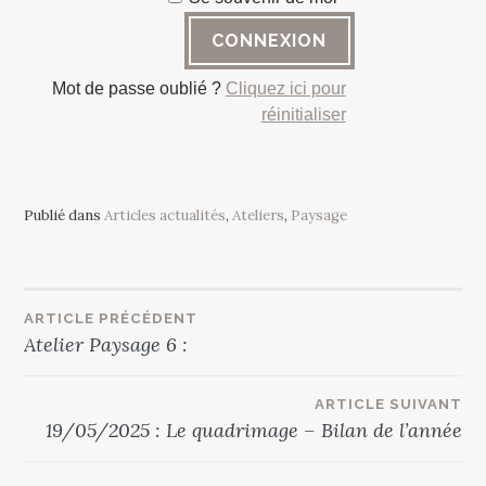
Mot de passe oublié ?
Cliquez ici pour
réinitialiser
Publié dans
Articles actualités
,
Ateliers
,
Paysage
Navigation
ARTICLE PRÉCÉDENT
Atelier Paysage 6 :
de
ARTICLE SUIVANT
l’article
19/05/2025 : Le quadrimage – Bilan de l’année